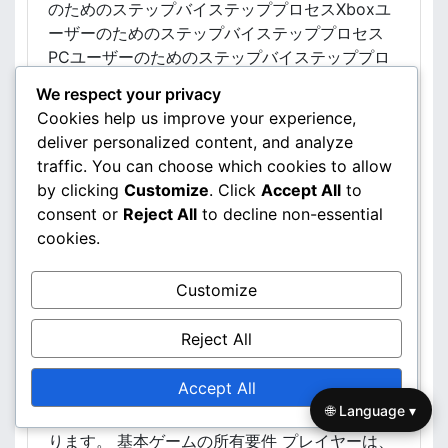
のためのステップバイステッププロセスXboxユ
一
ーザーのためのステップバイステッププロセス
般
PCユーザーのためのステップバイステッププロ
的
な
セスアクセス問題の一般的なトラブルシューティ
We respect your privacy
問
ング手順DLCアクセスに必要な更新とパッチエ
Cookies help us improve your experience,
題
ルデンリングDLCにはどのようなコンテンツが
deliver personalized content, and analyze
、
含まれていますか？新しいクエストとストーリー
サ
traffic. You can choose which cookies to allow
ライン追加キャラクターとNPC新しいアイテム
ポ
by clicking
Customize
. Click
Accept All
to
と装備ゲームプレイメカニクスと強化無料コンテ
ー
consent or
Reject All
to decline non-essential
ンツと有料コンテンツの違いエルデンリング
ト
cookies.
リ
DLCを請求する際の一般的な問題は何ですか？
ソ
資格基準アクセス方法コンテンツタイプ エルデ
ー
Customize
ンリングDLCを請求するための資格基準は何で
ス
すか？ エルデンリングDLCを請求するには、プ
Reject All
レイヤーは基本ゲームの所有、必要な購入、アカ
ウントステータスなど、特定の資格基準を満たす
Accept All
必要があります。これらの要件を理解すること
🌐 Language ▾
で、追加コンテンツへのアクセスがスムーズにな
ります。 基本ゲームの所有要件 プレイヤーは、