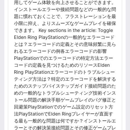
ド
用してゲーム体験を向上させることができます。
：
インストールエラーや接続問題などの一般的な問
転
題に慣れておくことで、フラストレーションを最
送
小限に抑え、よりスムーズなゲームプレイを確保
方
できます。 Key sections in the article: Toggle
法
Elden Ring PlayStationの一般的なエラーコード
、
使
とは？エラーコードの定義とその意味頻繁に見ら
用
れるエラーコードの例各エラーコードの影響
制
PlayStationでのエラーコードの特定方法エラー
限
コードの定義を見つけるためのリソースElden
、
Ring PlayStationエラーコードのトラブルシュー
期
ティング方法は？特定のエラーコードを解決する
限
ためのステップバイステップガイド接続問題のた
めの一般的なトラブルシューティング技術インス
トール問題の解決手順ゲームプレイのバグ修正と
回避策PlayStationでのゲーム設定のリセット方
法PlayStationでElden Ringプレイヤーが直面す
る最も一般的な問題は何ですか？インストールエ
ラーとその解決策接続問題とその修正ゲームプレ