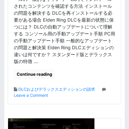
、
されたコンテンツを確認する方法 インストール
解
の問題を解決する DLCを再インストールする必
決
要がある場合 Elden Ring DLCを最新の状態に保
手
つには？ DLCの自動アップデートについて理解
順
する コンソール用の手動アップデート手順 PC用
の手動アップデート手順 一般的なアップデート
の問題と解決策 Elden Ring DLCエディションの
違いは何ですか？ スタンダード版とデラックス
版の特徴 ....
Continue reading
DLCおよびデラックスエディションの請求
o
Leave a Comment
n
エ
ル
デ
ン