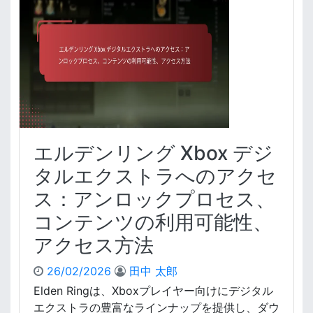
リ
ン
グ
D
L
C
コ
ン
テ
ン
エルデンリング Xbox デジ
ツ
管
タルエクストラへのアクセ
理
ス：アンロックプロセス、
：
ダ
コンテンツの利用可能性、
ウ
アクセス方法
ン
ロ
ー
26/02/2026
田中 太郎
ド
Elden Ringは、Xboxプレイヤー向けにデジタル
プ
エクストラの豊富なラインナップを提供し、ダウ