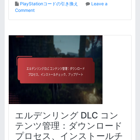
PlayStationコードの引き換え
Leave a
o
Comment
n
エ
ル
デ
ン
リ
ン
グ
P
l
a
y
S
t
a
エルデンリング DLC コン
t
i
テンツ管理：ダウンロード
o
プロセス、インストールチ
n