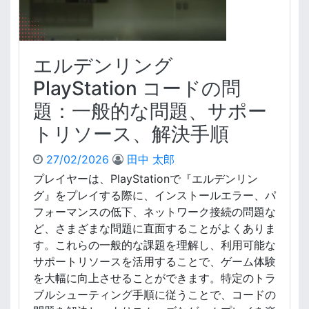
x
ス
ト
ア
エルデンリング
コ
ー
PlayStation コードの問
ド
題：一般的な問題、サポー
の
引
トリソース、解決手順
き
換
27/02/2026
田中 太郎
え
プレイヤーは、PlayStationで『エルデンリン
：
グ』をプレイする際に、インストールエラー、パ
ウ
ォ
フォーマンスの低下、ネットワーク接続の問題な
レ
ど、さまざまな問題に直面することがよくありま
ッ
す。これらの一般的な課題を理解し、利用可能な
ト
サポートリソースを活用することで、ゲーム体験
残
を大幅に向上させることができます。特定のトラ
高
ブルシューティング手順に従うことで、コードの
、