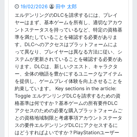
コ
19/02/2026
田中 太郎
ー
ド
エルデンリングのDLCを請求するには、プレイ
の
ヤーはまず、基本ゲームを所有し、適切なアカウ
ト
ントステータスを持っているなど、特定の資格基
ラ
準を満たしていることを確認する必要がありま
ブ
す。DLCへのアクセスはプラットフォームによ
ル
って異なり、プレイヤーは異なる方法に従い、シ
シ
ュ
ステムが更新されていることを確認する必要があ
ー
ります。DLCは、新しいクエスト、キャラクタ
テ
ー、全体の物語を豊かにするユニークなアイテム
ィ
を提供し、ゲームプレイ体験を向上させることを
ン
約束しています。 Key sections in the article:
グ
Toggle エルデンリングDLCを請求するための資
：
格基準は何ですか？基本ゲームの所有要件DLC
エ
ラ
アクセスのための必要な購入プラットフォームご
ー
との資格地域制限と考慮事項アカウントステータ
解
スの要件エルデンリングDLCにアクセスするに
決
はどうすればよいですか？PlayStationユーザー
、