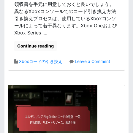
領収書を手元に用意しておくと良いでしょう。
異なるXboxコンソールでのコード引き換え方法
引き換えプロセスは、使用しているXboxコンソ
ールによって若干異なります。Xbox Oneおよび
Xbox Series ....
Continue reading
o
Xboxコードの引き換え
Leave a Comment
n
エ
ル
デ
ン
リ
ン
グ
X
b
o