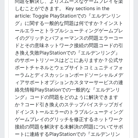
問題を解決し、よりスムーズなゲームプレイを楽
デ
ジ
しむことができます。 Key sections in the
タ
article: Toggle PlayStationでの『エルデンリン
ル
グ』に関する一般的な問題は何ですか？インスト
特
ールエラーとトラブルシューティングゲームプレ
典
イのグリッチとパフォーマンスの問題エラーコー
、
ドとその意味ネットワーク接続の問題コードの引
引
き換え失敗PlayStationでの『エルデンリング』
き
換
のサポートリソースはどこにありますか？公式サ
え
ポートチャネルとウェブサイトコミュニティフォ
手
ーラムとディスカッションボードソーシャルメデ
続
ィアサポートオプションカスタマーサービスの連
き
絡先情報PlayStationでの一般的な『エルデンリ
ング』コードの問題をどのように解決できます
か？コード引き換えのステップバイステップガイ
ドインストールエラーのトラブルシューティング
ゲームプレイのグリッチを修正するネットワーク
接続の問題を解決する未解決の問題についてサポ
ートに連絡するPlayStationでの『エルデンリン