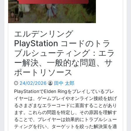
a
y
S
t
a
エルデンリング
t
i
PlayStation コードのトラ
o
ブルシューティング：エラ
n
S
ー解決、一般的な問題、サ
t
ポートリソース
o
r
e
24/02/2026
田中 太郎
ウ
PlayStationでElden Ringをプレイしているプレ
ォ
イヤーは、ゲームプレイやオンライン接続を妨げ
レ
るさまざまなエラーコードに直面することがあり
ッ
ます。これらの問題を特定し、その原因を理解す
ト
ることで、プレイヤーは効果的にトラブルシュー
コ
ー
ティングを行い、ターゲットを絞った解決策を適