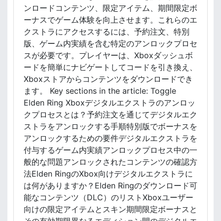
ロ
ンロードコンテンツ、限定アイテム、期間限定ボ
セ
ーナスでゲーム体験を向上させます。これらのエ
ス
クストラにアクセスするには、予約注文、特別
、
イ
版、ゲーム内実績を含む特定のアンロックプロセ
ン
スが必要です。プレイヤーは、Xboxダッシュボ
ス
ードを簡単にナビゲートしてコードを引き換え、
ト
Xboxストアからコンテンツをダウンロードでき
ー
ます。 Key sections in the article: Toggle
ル
Elden Ring Xboxデジタルエクストラのアンロッ
チ
クプロセスとは？予約注文を通じてデジタルエク
ェ
ッ
ストラをアンロックする手順特別版でボーナスを
ク
アンロックするための要件デジタルエクストラを
、
付与するゲーム内実績アンロックプロセス中の一
ア
般的な問題アンロックされたコンテンツの確認方
ッ
法Elden RingのXbox向けデジタルエクストラに
プ
は何がありますか？Elden Ringのダウンロード可
デ
能なコンテンツ（DLC）のリストXboxユーザー
ー
ト
向けの限定アイテムとスキン期間限定ボーナスと