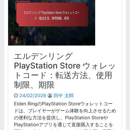
ン
グ
X
b
o
x
デ
ジ
タ
エルデンリング
ル
エ
PlayStation Store ウォレッ
ク
トコード：転送方法、使用
ス
ト
制限、期限
ラ
へ
24/02/2026
田中 太郎
の
Elden RingのPlayStation Storeウォレットコー
ア
ドは、プレイヤーがゲーム体験を向上させるため
ク
セ
の便利な方法を提供し、PlayStation Storeや
ス
PlayStationアプリを通じて直接購入することを
：