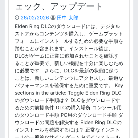
コ
ェック、アップデート
ー
ド
26/02/2026
田中 太郎
の
Elden Ring DLCのダウンロードには、デジタル
問
ストアからコンテンツを購入し、ゲームプラット
題
：
フォームにインストールするための必要な手順を
一
踏むことが含まれます。インストール後は、
般
DLCがゲームに正常に追加されたことを確認す
的
ることが重要で、新しい機能を十分に楽しむため
な
に必要です。さらに、DLCを最新の状態に保つ
問
ことは、新しいコンテンツにアクセスし、最適な
題
パフォーマンスを確保するために重要です。 Key
、
サ
sections in the article: Toggle Elden Ring DLC
ポ
のダウンロード手順は？ DLCをダウンロードす
ー
るための前提条件 DLCの購入場所 コンソール用
ト
のダウンロード手順 PC用のダウンロード手順 ダ
リ
ウンロードの問題を解決する Elden Ring DLCの
ソ
インストールを確認するには？ 正常なインスト
ー
ールの一般的なサイン ゲーム内でインストール
ス