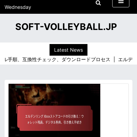
S
Wednesday
k
15/07/2026
i
22:33
SOFT-VOLLEYBALL.JP
p
Wednesday
t
o
c
Latest News
o
、互換性チェック、ダウンロードプロセス |
エルデンリング P
n
t
e
n
t