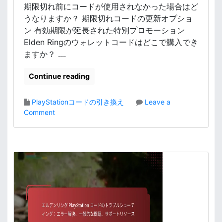
、
期限切れ前にコードが使用されなかった場合はど
ア
うなりますか？ 期限切れコードの更新オプショ
ク
ン 有効期限が延長された特別プロモーション
セ
Elden Ringのウォレットコードはどこで購入でき
ス
ますか？ ....
方
法
Continue reading
PlayStationコードの引き換え
Leave a
o
Comment
n
エ
ル
デ
ン
リ
ン
グ
P
l