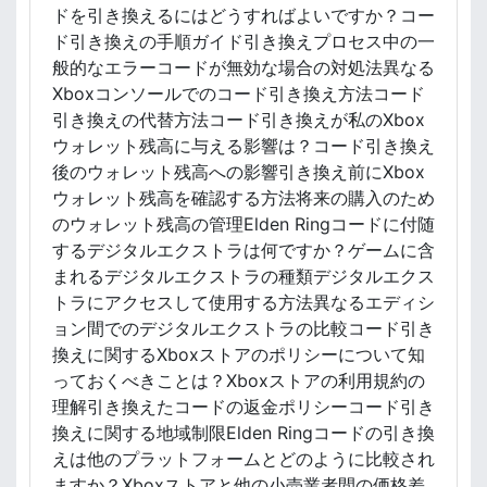
ドを引き換えるにはどうすればよいですか？コー
ド引き換えの手順ガイド引き換えプロセス中の一
般的なエラーコードが無効な場合の対処法異なる
Xboxコンソールでのコード引き換え方法コード
引き換えの代替方法コード引き換えが私のXbox
ウォレット残高に与える影響は？コード引き換え
後のウォレット残高への影響引き換え前にXbox
ウォレット残高を確認する方法将来の購入のため
のウォレット残高の管理Elden Ringコードに付随
するデジタルエクストラは何ですか？ゲームに含
まれるデジタルエクストラの種類デジタルエクス
トラにアクセスして使用する方法異なるエディシ
ョン間でのデジタルエクストラの比較コード引き
換えに関するXboxストアのポリシーについて知
っておくべきことは？Xboxストアの利用規約の
理解引き換えたコードの返金ポリシーコード引き
換えに関する地域制限Elden Ringコードの引き換
えは他のプラットフォームとどのように比較され
ますか？Xboxストアと他の小売業者間の価格差