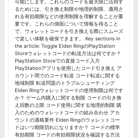
可能にします。これらのコードを最大限に活用す
ア
るためには、引き換え制限や地理的制限、適用さ
ン
れる有効期限などの使用制限を理解することが重
ロ
要です。これらの側面について情報を得ること
ッ
で、ウォレットコードを引き換える際にスムーズ
ク
プ
で楽しい体験を確保できます。 Key sections in
ロ
the article: Toggle Elden RingのPlayStation
セ
Storeウォレットコードの転送方法は何ですか？
ス
PlayStation Storeでの直接コード入力
、
PlayStationアプリを使用したコード引き換え ア
コ
カウント間でのコード転送 コード転送に関する
ン
地域制限 転送問題のトラブルシューティング
テ
ン
Elden Ringウォレットコードの使用制限は何です
ツ
か？ ゲーム内購入に関する制限 コードの引き換
の
え回数の上限 コード使用に関する地理的制限 購
利
入のためのウォレットコードの組み合わせ アカ
用
ウントの適格要件 Elden Ringのウォレットコー
可
ドはいつ期限切れになりますか？ コードの標準
能
有効期限 コードの有効期限状況を確認する方法
性