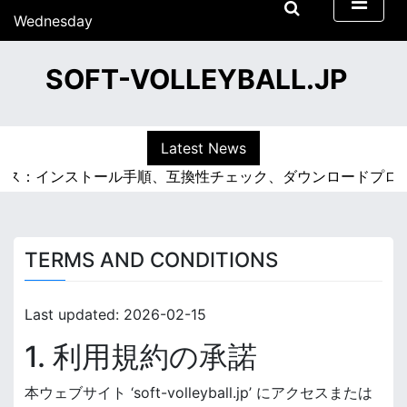
S
Wednesday
k
15/07/2026
i
22:33
SOFT-VOLLEYBALL.JP
p
t
o
c
Latest News
o
セス：インストール手順、互換性チェック、ダウンロードプロセ
n
t
e
n
TERMS AND CONDITIONS
t
Last updated: 2026-02-15
1. 利用規約の承諾
本ウェブサイト ‘soft-volleyball.jp’ にアクセスまたは